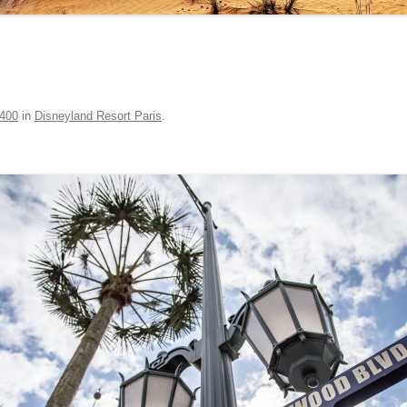
 400
in
Disneyland Resort Paris
.