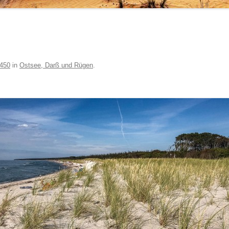
 450
in
Ostsee, Darß und Rügen
.