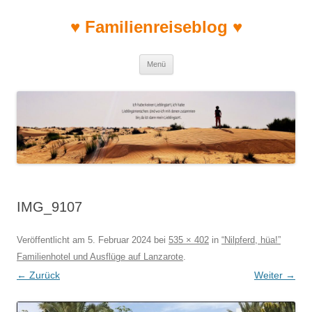
♥ Familienreiseblog ♥
Zum Inhalt springen
Menü
IMG_9107
Veröffentlicht am
5. Februar 2024
bei
535 × 402
in
“Nilpferd, hüa!”
Familienhotel und Ausflüge auf Lanzarote
.
← Zurück
Weiter →