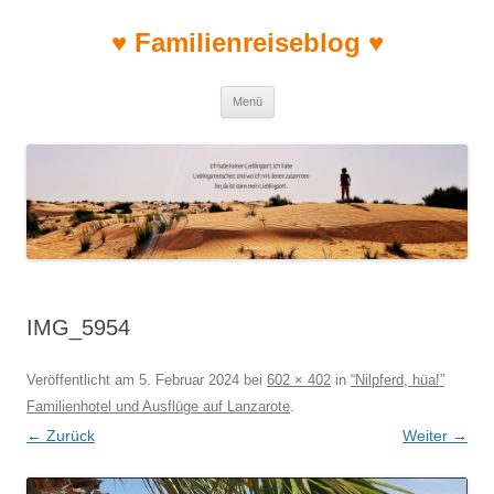
♥ Familienreiseblog ♥
Zum Inhalt springen
Menü
IMG_5954
Veröffentlicht am
5. Februar 2024
bei
602 × 402
in
“Nilpferd, hüa!”
Familienhotel und Ausflüge auf Lanzarote
.
← Zurück
Weiter →