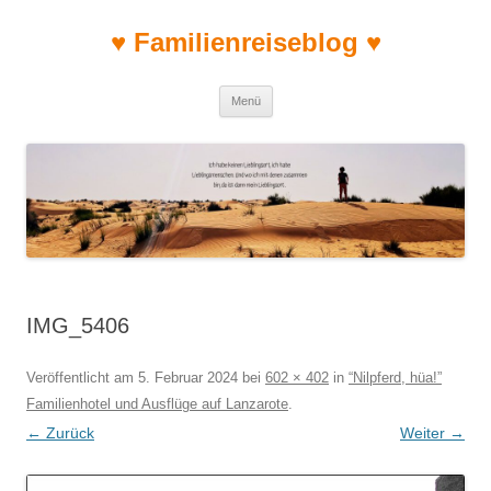
♥ Familienreiseblog ♥
Zum Inhalt springen
Menü
IMG_5406
Veröffentlicht am
5. Februar 2024
bei
602 × 402
in
“Nilpferd, hüa!”
Familienhotel und Ausflüge auf Lanzarote
.
← Zurück
Weiter →