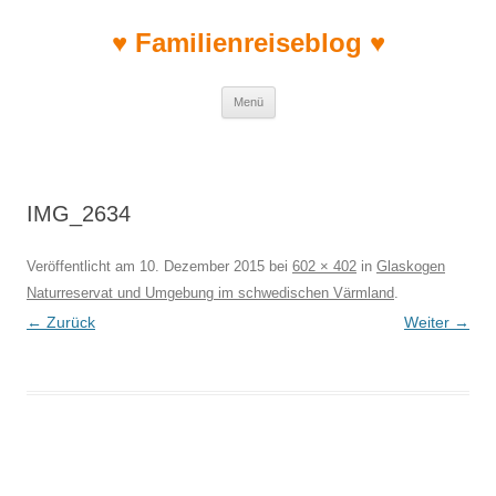
♥ Familienreiseblog ♥
Zum Inhalt springen
Menü
IMG_2634
Veröffentlicht am
10. Dezember 2015
bei
602 × 402
in
Glaskogen
Naturreservat und Umgebung im schwedischen Värmland
.
← Zurück
Weiter →