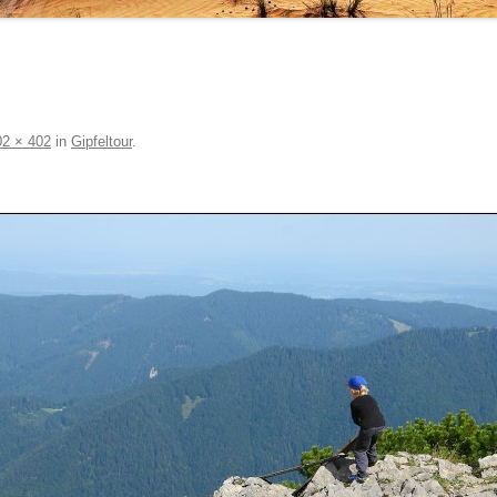
02 × 402
in
Gipfeltour
.