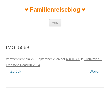
♥ Familienreiseblog ♥
Zum Inhalt springen
Menü
IMG_5569
Veröffentlicht am
22. September 2024
bei
400 × 300
in
Frankreich –
Freestyle Roadtrip 2024
.
← Zurück
Weiter →