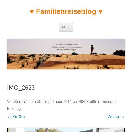
♥ Familienreiseblog ♥
Zum Inhalt springen
Menü
IMG_2623
Veröffentlicht am
30. September 2014
bei
404 × 605
in
Besuch in
Freising
.
← Zurück
Weiter →