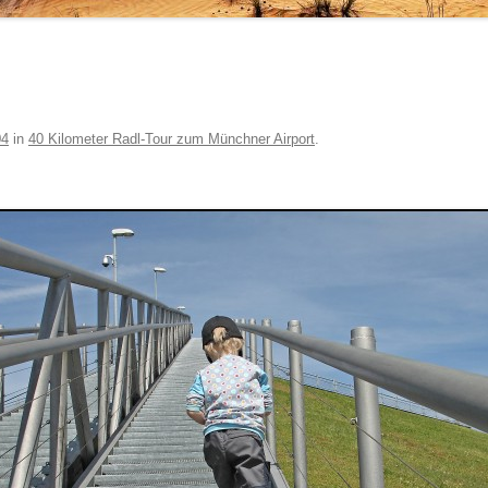
04
in
40 Kilometer Radl-Tour zum Münchner Airport
.